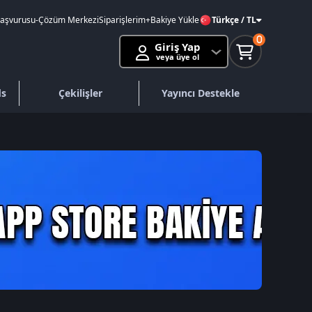
Başvurusu
-
Çözüm Merkezi
Siparişlerim
+Bakiye Yükle
Türkçe / TL
0
Giriş Yap
veya üye ol
ds
Çekilişler
Yayıncı Destekle