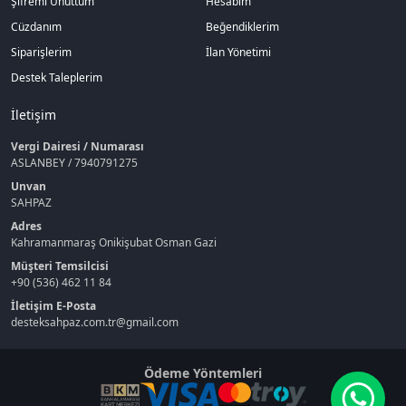
Şifremi Unuttum
Hesabım
Cüzdanım
Beğendiklerim
Siparişlerim
İlan Yönetimi
Destek Taleplerim
İletişim
Vergi Dairesi / Numarası
ASLANBEY / 7940791275
Unvan
SAHPAZ
Adres
Kahramanmaraş Onikişubat Osman Gazi
Müşteri Temsilcisi
+90 (536) 462 11 84
İletişim E-Posta
desteksahpaz.com.tr@gmail.com
Ödeme Yöntemleri