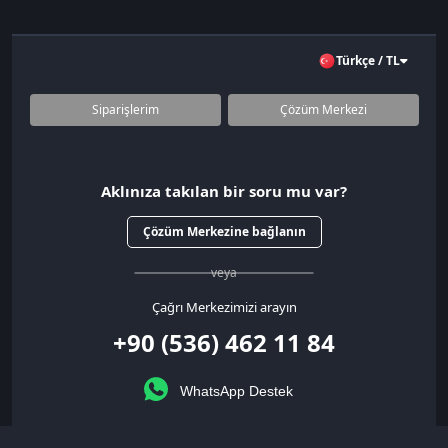
Sahpaz’da Hangi Oyun Ürünleri
Bulunur?
Türkçe / TL
Sahpaz platformunda birçok popüler oyun için dijital ürün ve oyun içi
para birimi bulunmaktadır.
Valorant VP satın al
Siparişlerim
Çözüm Merkezi
PUBG Mobile UC satın al
League of Legends RP satın al
Mobile Legends elmas satın al
Steam cüzdan kodu satın al
Aklınıza takılan bir soru mu var?
Dijital oyun epinleri
Bu ürünler sayesinde oyun içinde skin, battle pass, kozmetik içerikler
Çözüm Merkezine bağlanın
ve premium avantajlara kolayca ulaşabilirsiniz.
veya
Neden Sahpaz?
Çağrı Merkezimizi arayın
Sahpaz, oyunculara hızlı ve güvenli alışveriş deneyimi sunmak için
+90 (536) 462 11 84
geliştirilmiştir.
⚡ Anında teslimat
🔒 Güvenli ödeme altyapısı
WhatsApp Destek
💳 Çoklu ödeme seçenekleri
📦 Otomatik stok sistemi
💬 Canlı destek hizmeti