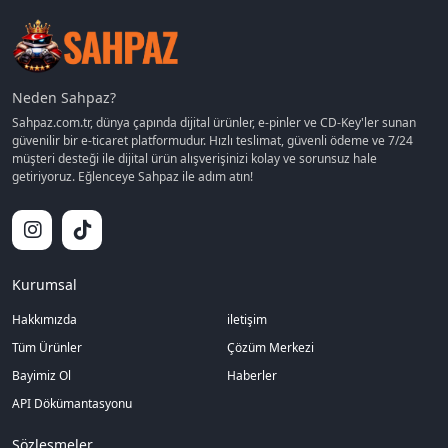
Sahpaz üzerinden oyun içi para birimleri ve dijital oyun ürünlerini
güvenle satın alabilir, oyun deneyiminizi daha keyifli hale
getirebilirsiniz.
Neden Sahpaz?
Sahpaz.com.tr, dünya çapında dijital ürünler, e-pinler ve CD-Key'ler sunan
güvenilir bir e-ticaret platformudur. Hızlı teslimat, güvenli ödeme ve 7/24
müşteri desteği ile dijital ürün alışverişinizi kolay ve sorunsuz hale
getiriyoruz. Eğlenceye Sahpaz ile adım atın!
Kurumsal
Hakkımızda
iletişim
Tüm Ürünler
Çözüm Merkezi
Bayimiz Ol
Haberler
API Dökümantasyonu
Sözleşmeler