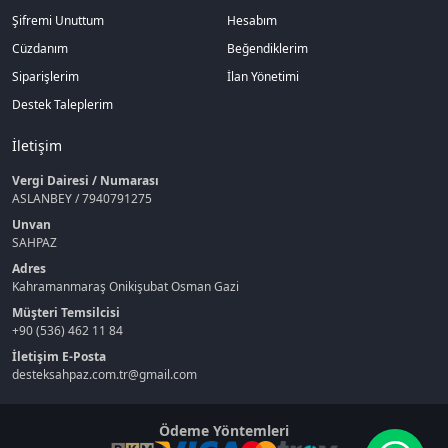
Şifremi Unuttum
Hesabım
Cüzdanım
Beğendiklerim
Siparişlerim
İlan Yönetimi
Destek Taleplerim
İletişim
Vergi Dairesi / Numarası
ASLANBEY / 7940791275
Unvan
SAHPAZ
Adres
Kahramanmaraş Onikişubat Osman Gazi
Müşteri Temsilcisi
+90 (536) 462 11 84
İletişim E-Posta
desteksahpaz.com.tr@gmail.com
Ödeme Yöntemleri