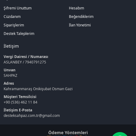
Şifremi Unuttum
Hesabım
Cüzdanım
Beğendiklerim
Siparişlerim
İlan Yönetimi
Destek Taleplerim
İletişim
Vergi Dairesi / Numarası
ASLANBEY / 7940791275
Unvan
SAHPAZ
Adres
Kahramanmaraş Onikişubat Osman Gazi
Müşteri Temsilcisi
+90 (536) 462 11 84
İletişim E-Posta
desteksahpaz.com.tr@gmail.com
Ödeme Yöntemleri