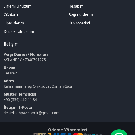
Şifremi Unuttum
Hesabım
Cüzdanım
Beğendiklerim
Siparişlerim
İlan Yönetimi
Destek Taleplerim
İletişim
Vergi Dairesi / Numarası
ASLANBEY / 7940791275
Unvan
SAHPAZ
Adres
Kahramanmaraş Onikişubat Osman Gazi
Müşteri Temsilcisi
+90 (536) 462 11 84
İletişim E-Posta
desteksahpaz.com.tr@gmail.com
Ödeme Yöntemleri