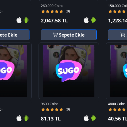
260.000 Coins
150.000 Coi
0)
(0)
L
2,047.58 TL
1,228.1
ete Ekle
Sepete Ekle
9600 Coins
4800 Coins
0)
(0)
81.13 TL
40.56 T