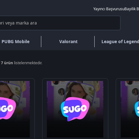
Yayıncı Başvurusu
Bayilik 
PUBG Mobile
Valorant
League of Legen
a
7 ürün
listelenmektedir.