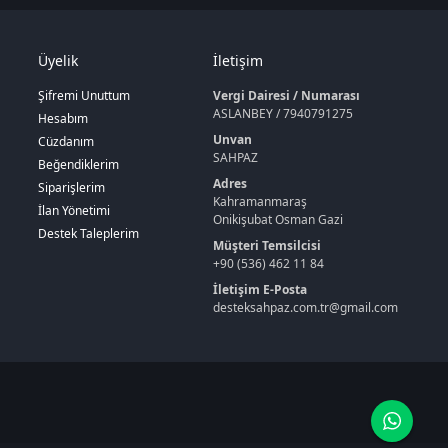
Üyelik
İletişim
Şifremi Unuttum
Vergi Dairesi / Numarası
ASLANBEY / 7940791275
Hesabım
Unvan
Cüzdanım
SAHPAZ
Beğendiklerim
Adres
Siparişlerim
Kahramanmaraş
İlan Yönetimi
Onikişubat Osman Gazi
Destek Taleplerim
Müşteri Temsilcisi
+90 (536) 462 11 84
İletişim E-Posta
desteksahpaz.com.tr@gmail.com