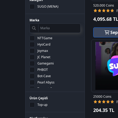
520.000 Coins
SUGO (MENA)
(
4,095.68 T
Marka
Sep
NTTGame
HyoCard
Joymax
JC Planet
Gamegami
PHBOT
Bot-Cave
Pearl Abyss
Tencent Games
Riot Games
25000 Coins
Ürün Çeşidi
Gameforge
(
Top-up
Garena
204.35 TL
Lokum Games