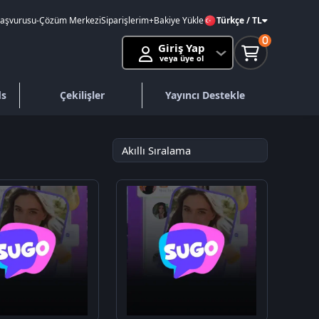
Başvurusu
-
Çözüm Merkezi
Siparişlerim
+Bakiye Yükle
Türkçe / TL
0
Giriş Yap
veya üye ol
ds
Çekilişler
Yayıncı Destekle