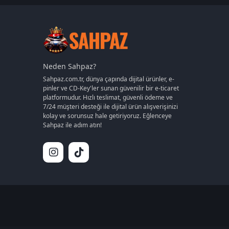
Diablo
Tinder
EA
Apex Legends
Epic Games
Ubisoft
Neden Sahpaz?
Rockstar Games
Sahpaz.com.tr, dünya çapında dijital ürünler, e-
Blizzard Entertainment
pinler ve CD-Key'ler sunan güvenilir bir e-ticaret
platformudur. Hızlı teslimat, güvenli ödeme ve
Microsoft Store
7/24 müşteri desteği ile dijital ürün alışverişinizi
IGG
kolay ve sorunsuz hale getiriyoruz. Eğlenceye
Sony
Sahpaz ile adım atın!
GOG
Nintendo
Supercell
Diğer
İnstagram
Undawn
Oasis Games
Level Infinite