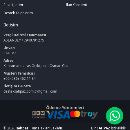
Siparişlerim
İlan Yönetimi
Destek Taleplerim
İletişim
Vergi Dairesi / Numarası
ASLANBEY / 7940791275
Unvan
SAHPAZ
Adres
Kahramanmaraş Onikişubat Osman Gazi
Müşteri Temsilcisi
+90 (536) 462 11 84
İletişim E-Posta
desteksahpaz.com.tr@gmail.com
Ödeme Yöntemleri
© 2026
sahpaz
. Tüm Hakları Saklıdır.
Bir
SAHPAZ
İştirakidir.