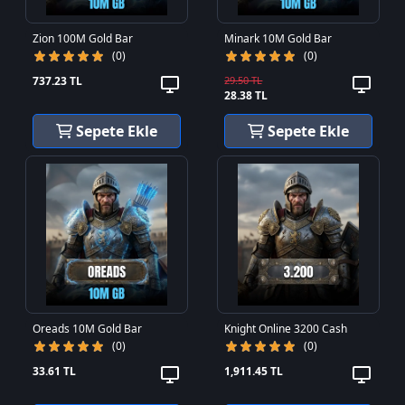
Zion 100M Gold Bar
Minark 10M Gold Bar
(0)
(0)
737.23 TL
29.50 TL
28.38 TL
Sepete Ekle
Sepete Ekle
Oreads 10M Gold Bar
Knight Online 3200 Cash
(0)
(0)
33.61 TL
1,911.45 TL