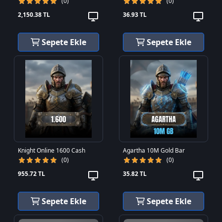
(0)
(0)
2,150.38 TL
36.93 TL
Sepete Ekle
Sepete Ekle
Knight Online 1600 Cash
Agartha 10M Gold Bar
(0)
(0)
955.72 TL
35.82 TL
Sepete Ekle
Sepete Ekle