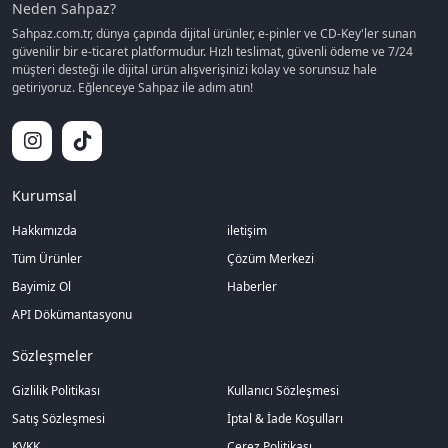
Neden Sahpaz?
Sahpaz.com.tr, dünya çapında dijital ürünler, e-pinler ve CD-Key'ler sunan
güvenilir bir e-ticaret platformudur. Hızlı teslimat, güvenli ödeme ve 7/24
müşteri desteği ile dijital ürün alışverişinizi kolay ve sorunsuz hale
getiriyoruz. Eğlenceye Sahpaz ile adım atın!
Kurumsal
Hakkımızda
iletişim
Tüm Ürünler
Çözüm Merkezi
Bayimiz Ol
Haberler
API Dökümantasyonu
Sözleşmeler
Gizlilik Politikası
Kullanıcı Sözleşmesi
Satış Sözleşmesi
İptal & İade Koşulları
KVKK
Çerez Politikası