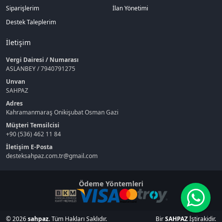
Siparişlerim
İlan Yönetimi
Destek Taleplerim
İletişim
Vergi Dairesi / Numarası
ASLANBEY / 7940791275
Unvan
SAHPAZ
Adres
Kahramanmaraş Onikişubat Osman Gazi
Müşteri Temsilcisi
+90 (536) 462 11 84
İletişim E-Posta
desteksahpaz.com.tr@gmail.com
Ödeme Yöntemleri
© 2026
sahpaz
. Tüm Hakları Saklıdır.
Bir
SAHPAZ
İştirakidir.