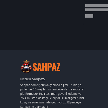
UniPin
Jawaker
Diablo
Tinder
EA
Apex Legends
Epic Games
Ubisoft
Rockstar Games
Blizzard Entertainment
Microsoft Store
IGG
Sony
GOG
Neden Sahpaz?
Nintendo
Sahpaz.com.tr, dünya çapında dijital ürünler, e-
Supercell
pinler ve CD-Key'ler sunan güvenilir bir e-ticaret
Diğer
platformudur. Hızlı teslimat, güvenli ödeme ve
7/24 müşteri desteği ile dijital ürün alışverişinizi
İnstagram
kolay ve sorunsuz hale getiriyoruz. Eğlenceye
Undawn
Sahpaz ile adım atın!