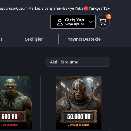
Başvurusu
-
Çözüm Merkezi
Siparişlerim
+Bakiye Yükle
Türkçe / TL
0
Giriş Yap
veya üye ol
ds
Çekilişler
Yayıncı Destekle