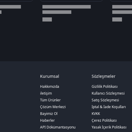
Kurumsal
Sözleşmeler
Hakkımızda
Gizlilik Politikası
iletişim
Kullanıcı Sözleşmesi
Tüm Ürünler
Satış Sözleşmesi
Çözüm Merkezi
İptal & İade Koşulları
Bayimiz Ol
KVKK
Haberler
Çerez Politikası
API Dökümantasyonu
Yasak İçerik Politikası