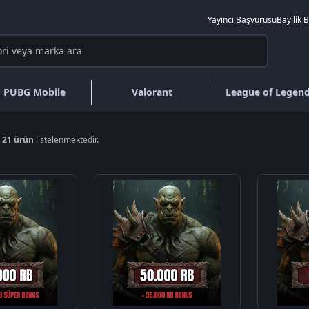
Yayıncı Başvurusu
Bayilik 
PUBG Mobile
Valorant
League of Legen
a
21 ürün
listelenmektedir.