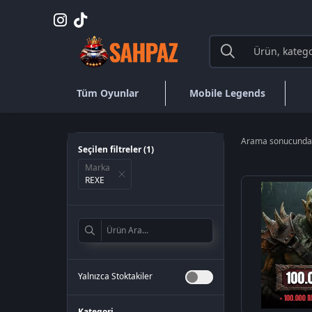
Tüm Oyunlar
Mobile Legends
Arama sonucund
Seçilen filtreler (
1
)
Marka
REXE
Yalnızca Stoktakiler
Kategori