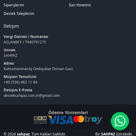
Siparişlerim
İlan Yönetimi
Destek Taleplerim
İletişim
Vergi Dairesi / Numarası
ASLANBEY / 7940791275
Unvan
SAHPAZ
Adres
Kahramanmaraş Onikişubat Osman Gazi
Müşteri Temsilcisi
+90 (536) 462 11 84
İletişim E-Posta
desteksahpaz.com.tr@gmail.com
Ödeme Yöntemleri
© 2026
sahpaz
. Tüm Hakları Saklıdır.
Bir
SAHPAZ
İştirakidir.