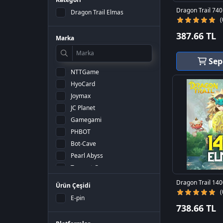
Dragon Trail 74
Dragon Trail Elmas
(
387.66 TL
Marka
Sep
NTTGame
HyoCard
Joymax
JC Planet
Gamegami
PHBOT
Bot-Cave
Pearl Abyss
Tencent Games
Riot Games
Dragon Trail 14
Ürün Çeşidi
Gameforge
(
E-pin
Garena
738.66 TL
Lokum Games