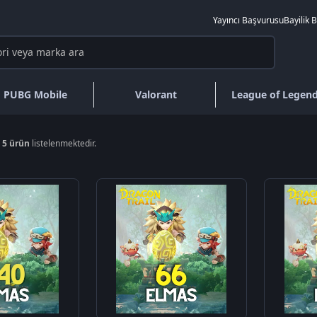
Yayıncı Başvurusu
Bayilik 
PUBG Mobile
Valorant
League of Legen
a
5 ürün
listelenmektedir.