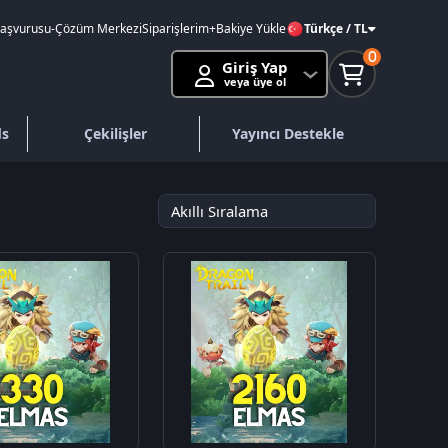
Başvurusu
-
Çözüm Merkezi
Siparişlerim
+Bakiye Yükle
Türkçe / TL
0
Giriş Yap
veya üye ol
ds
Çekilişler
Yayıncı Destekle