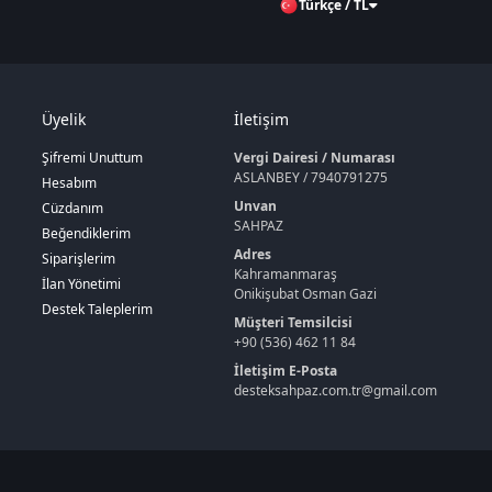
Türkçe / TL
Üyelik
İletişim
Şifremi Unuttum
Vergi Dairesi / Numarası
ASLANBEY / 7940791275
Hesabım
Unvan
Cüzdanım
SAHPAZ
Beğendiklerim
Adres
Siparişlerim
Kahramanmaraş
İlan Yönetimi
Onikişubat Osman Gazi
Destek Taleplerim
Müşteri Temsilcisi
+90 (536) 462 11 84
İletişim E-Posta
desteksahpaz.com.tr@gmail.com