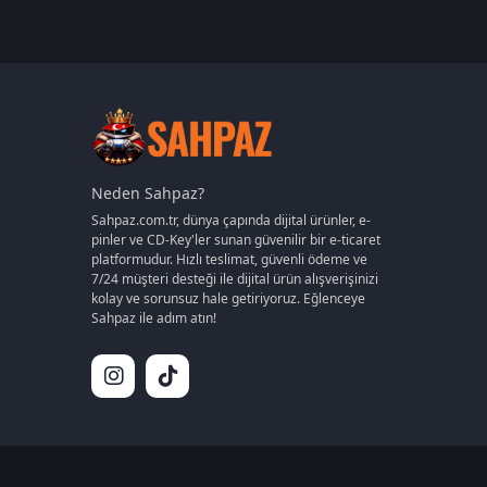
Diablo
Tinder
EA
Apex Legends
Epic Games
Ubisoft
Rockstar Games
Blizzard Entertainment
Neden Sahpaz?
Microsoft Store
Sahpaz.com.tr, dünya çapında dijital ürünler, e-
IGG
pinler ve CD-Key'ler sunan güvenilir bir e-ticaret
platformudur. Hızlı teslimat, güvenli ödeme ve
Sony
7/24 müşteri desteği ile dijital ürün alışverişinizi
GOG
kolay ve sorunsuz hale getiriyoruz. Eğlenceye
Nintendo
Sahpaz ile adım atın!
Supercell
Diğer
İnstagram
Undawn
Oasis Games
Level Infinite