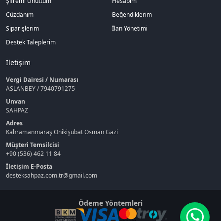
Şifremi Unuttum
Hesabım
Cüzdanım
Beğendiklerim
Siparişlerim
İlan Yönetimi
Destek Taleplerim
İletişim
Vergi Dairesi / Numarası
ASLANBEY / 7940791275
Unvan
SAHPAZ
Adres
Kahramanmaraş Onikişubat Osman Gazi
Müşteri Temsilcisi
+90 (536) 462 11 84
İletişim E-Posta
desteksahpaz.com.tr@gmail.com
Ödeme Yöntemleri