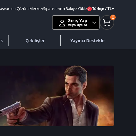
Başvurusu
-
Çözüm Merkezi
Siparişlerim
+Bakiye Yükle
Türkçe / TL
0
Giriş Yap
veya üye ol
ds
Çekilişler
Yayıncı Destekle