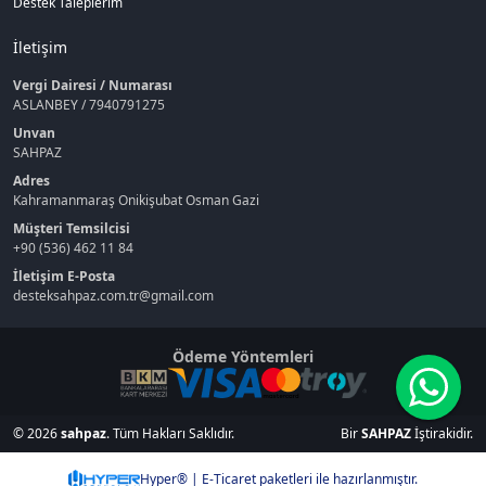
Destek Taleplerim
İletişim
Vergi Dairesi / Numarası
ASLANBEY / 7940791275
Unvan
SAHPAZ
Adres
Kahramanmaraş Onikişubat Osman Gazi
Müşteri Temsilcisi
+90 (536) 462 11 84
İletişim E-Posta
desteksahpaz.com.tr@gmail.com
Ödeme Yöntemleri
© 2026
sahpaz
. Tüm Hakları Saklıdır.
Bir
SAHPAZ
İştirakidir.
Hyper® | E-Ticaret paketleri ile hazırlanmıştır.