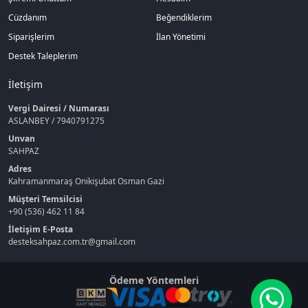
Cüzdanım
Beğendiklerim
Siparişlerim
İlan Yönetimi
Destek Taleplerim
İletişim
Vergi Dairesi / Numarası
ASLANBEY / 7940791275
Unvan
SAHPAZ
Adres
Kahramanmaraş Onikişubat Osman Gazi
Müşteri Temsilcisi
+90 (536) 462 11 84
İletişim E-Posta
desteksahpaz.com.tr@gmail.com
Ödeme Yöntemleri