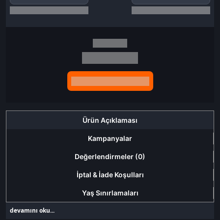
Seçili siparişlerde - İndirimli!
Seçili siparişlerde - İndirimli!
İndirim tutarı
İndirimli toplam
Birlikte sepete ekle (2)
Ürün Açıklaması
Kampanyalar
Değerlendirmeler (0)
İptal & İade Koşulları
Yaş Sınırlamaları
devamını oku...