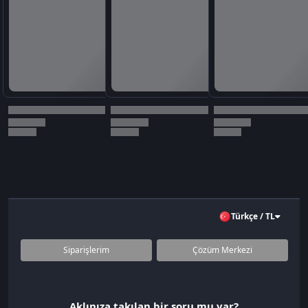
Türkçe / TL
Siparişlerim
Çözüm Merkezi
Aklınıza takılan bir soru mu var?