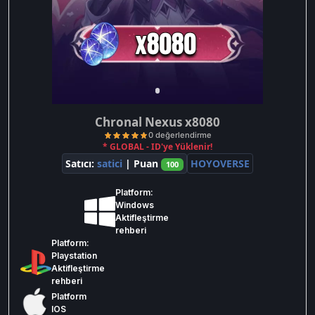
Chronal Nexus x8080
* GLOBAL - ID'ye Yüklenir!
Satıcı:
satici
| Puan
HOYOVERSE
100
Platform:
Windows
Aktifleştirme
rehberi
Platform:
0 değerlendirme
Playstation
Aktifleştirme
rehberi
Platform
IOS