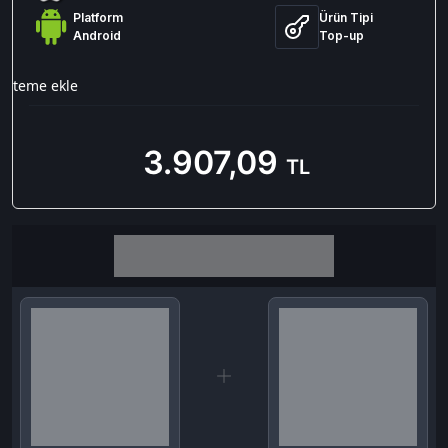
Platform
Ürün Tipi
Android
Top-up
isteme ekle
3.907,09
TL
Birlikte al kazan