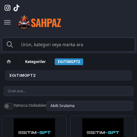
Kategoriler
EGiTiMGPT2
EGiTiMGPT2
Yalnızca Stoktakiler