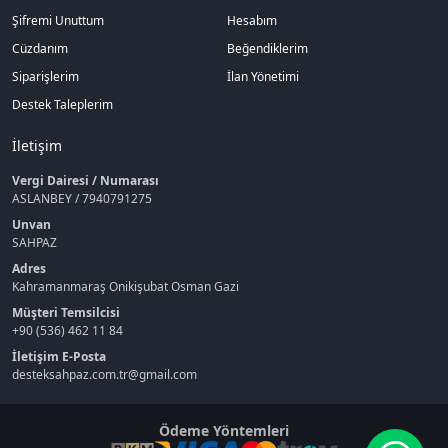
Şifremi Unuttum
Hesabım
Cüzdanım
Beğendiklerim
Siparişlerim
İlan Yönetimi
Destek Taleplerim
İletişim
Vergi Dairesi / Numarası
ASLANBEY / 7940791275
Unvan
SAHPAZ
Adres
Kahramanmaraş Onikişubat Osman Gazi
Müşteri Temsilcisi
+90 (536) 462 11 84
İletişim E-Posta
desteksahpaz.com.tr@gmail.com
Ödeme Yöntemleri