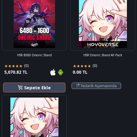
HSR 8080 Oneiric Shard
HSR Oneiric Shard All Pack
(0)
(0)
5,070.82 TL
0.00 TL
Tedarik Aşamasında
Sepete Ekle