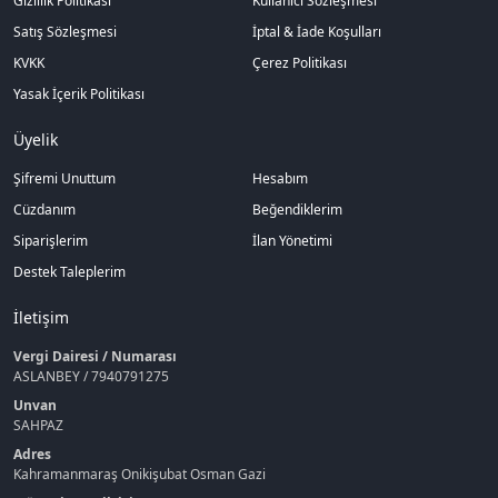
Gizlilik Politikası
Kullanıcı Sözleşmesi
Satış Sözleşmesi
İptal & İade Koşulları
KVKK
Çerez Politikası
Yasak İçerik Politikası
Üyelik
Şifremi Unuttum
Hesabım
Cüzdanım
Beğendiklerim
Siparişlerim
İlan Yönetimi
Destek Taleplerim
İletişim
Vergi Dairesi / Numarası
ASLANBEY / 7940791275
Unvan
SAHPAZ
Adres
Kahramanmaraş Onikişubat Osman Gazi