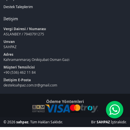
Destek Taleplerim
İletişim
Vergi Dairesi / Numarası
ASLANBEY / 7940791275
Unvan
SAHPAZ
Adres
Kahramanmaraş Onikişubat Osman Gazi
Müşteri Temsilcisi
+90 (536) 462 11 84
İletişim E-Posta
desteksahpaz.com.tr@gmail.com
Ödeme Yöntemleri
© 2026
sahpaz
. Tüm Hakları Saklıdır.
Bir
SAHPAZ
İştirakidir.