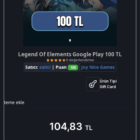
Legend Of Elements Google Play 100 TL
Satıcı:
satici
| Puan
Joy Nice Games
100
Ürün Tipi
Gift Card
isteme ekle
0 değerlendirme
104,83
TL