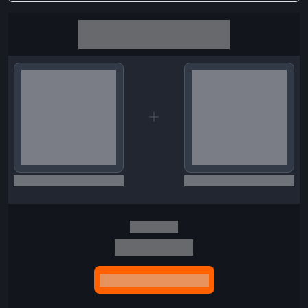
Birlikte al kazan
Seçili siparişlerde - İndirimli!
Seçili siparişlerde - İndirimli!
İndirim tutarı
İndirimli toplam
Birlikte sepete ekle (2)