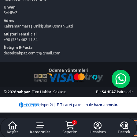
Unvan
SAHPAZ
Adres
Kahramanmaraş Onikişubat Osman Gazi
Müşteri Temsilcisi
+90 (536) 462 11 84
İletişim E-Posta
desteksahpaz.com.tr@gmail.com
Ödeme Yöntemleri
© 2026
sahpaz
. Tüm Hakları Saklıdır.
Bir
SAHPAZ
İştirakidir.
Hyper® | E-Ticaret paketleri ile hazırlanmıştır.
1,072.28
0
Gelince Haber V
Keşfet
TL
Kategoriler
Sepetim
Hesabım
Destek