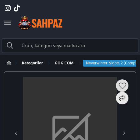
Kategoriler
GOG COM
Neverwinter Nights 2 (Complete