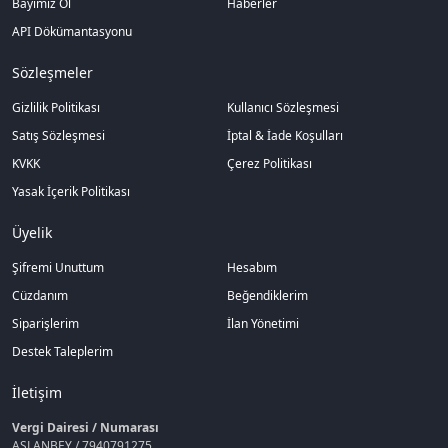
Bayimiz Ol
Haberler
API Dökümantasyonu
Sözleşmeler
Gizlilik Politikası
Kullanıcı Sözleşmesi
Satış Sözleşmesi
İptal & İade Koşulları
KVKK
Çerez Politikası
Yasak İçerik Politikası
Üyelik
Şifremi Unuttum
Hesabım
Cüzdanım
Beğendiklerim
Siparişlerim
İlan Yönetimi
Destek Taleplerim
İletişim
Vergi Dairesi / Numarası
ASLANBEY / 7940791275