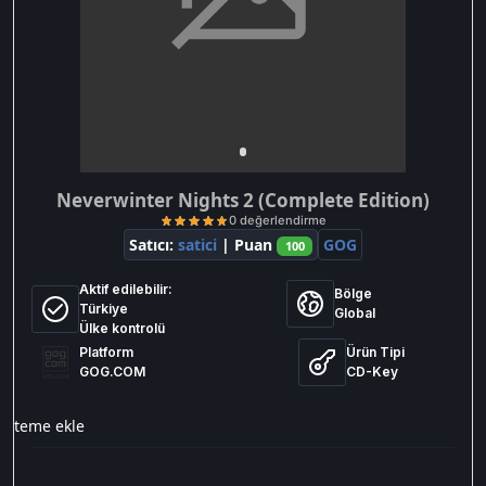
Neverwinter Nights 2 (Complete Edition)
Satıcı:
satici
| Puan
GOG
100
Aktif edilebilir:
Bölge
Türkiye
Global
Ülke kontrolü
Platform
Ürün Tipi
GOG.COM
CD-Key
0 değerlendirme
isteme ekle