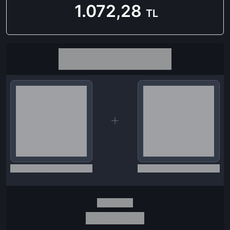
1.072,28
TL
Birlikte al kazan
Seçili siparişlerde - İndirimli!
Seçili siparişlerde - İndirimli!
İndirim tutarı
İndirimli toplam