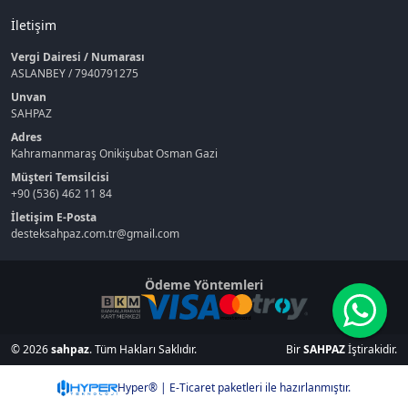
İletişim
Vergi Dairesi / Numarası
ASLANBEY / 7940791275
Unvan
SAHPAZ
Adres
Kahramanmaraş Onikişubat Osman Gazi
Müşteri Temsilcisi
+90 (536) 462 11 84
İletişim E-Posta
desteksahpaz.com.tr@gmail.com
Ödeme Yöntemleri
© 2026
sahpaz
. Tüm Hakları Saklıdır.
Bir
SAHPAZ
İştirakidir.
Hyper® | E-Ticaret paketleri ile hazırlanmıştır.