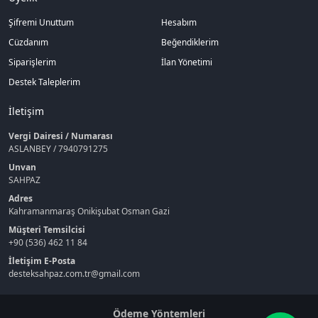
Şifremi Unuttum
Hesabım
Cüzdanım
Beğendiklerim
Siparişlerim
İlan Yönetimi
Destek Taleplerim
İletişim
Vergi Dairesi / Numarası
ASLANBEY / 7940791275
Unvan
SAHPAZ
Adres
Kahramanmaraş Onikişubat Osman Gazi
Müşteri Temsilcisi
+90 (536) 462 11 84
İletişim E-Posta
desteksahpaz.com.tr@gmail.com
Ödeme Yöntemleri