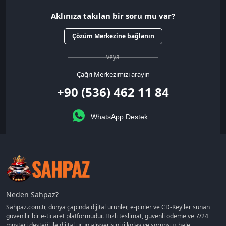
Aklınıza takılan bir soru mu var?
Çözüm Merkezine bağlanın
veya
Çağrı Merkezimizi arayın
+90 (536) 462 11 84
WhatsApp Destek
Neden Sahpaz?
Sahpaz.com.tr, dünya çapında dijital ürünler, e-pinler ve CD-Key'ler sunan
güvenilir bir e-ticaret platformudur. Hızlı teslimat, güvenli ödeme ve 7/24
müşteri desteği ile dijital ürün alışverişinizi kolay ve sorunsuz hale