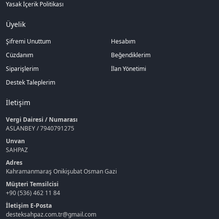
Yasak İçerik Politikası
Üyelik
Şifremi Unuttum
Hesabım
Cüzdanım
Beğendiklerim
Siparişlerim
İlan Yönetimi
Destek Taleplerim
İletişim
Vergi Dairesi / Numarası
ASLANBEY / 7940791275
Unvan
SAHPAZ
Adres
Kahramanmaraş Onikişubat Osman Gazi
Müşteri Temsilcisi
+90 (536) 462 11 84
İletişim E-Posta
desteksahpaz.com.tr@gmail.com