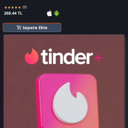
(0)
268.44 TL
Sepete Ekle