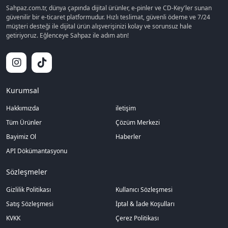
Sahpaz.com.tr, dünya çapında dijital ürünler, e-pinler ve CD-Key'ler sunan
güvenilir bir e-ticaret platformudur. Hızlı teslimat, güvenli ödeme ve 7/24
müşteri desteği ile dijital ürün alışverişinizi kolay ve sorunsuz hale
getiriyoruz. Eğlenceye Sahpaz ile adım atın!
Kurumsal
Hakkımızda
iletişim
Tüm Ürünler
Çözüm Merkezi
Bayimiz Ol
Haberler
API Dökümantasyonu
Sözleşmeler
Gizlilik Politikası
Kullanıcı Sözleşmesi
Satış Sözleşmesi
İptal & İade Koşulları
KVKK
Çerez Politikası