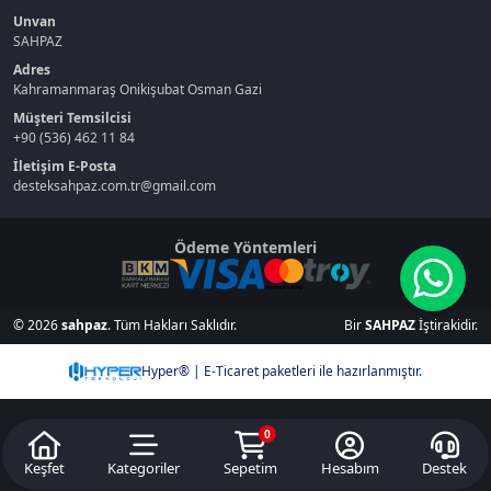
Unvan
SAHPAZ
Adres
Kahramanmaraş Onikişubat Osman Gazi
Müşteri Temsilcisi
+90 (536) 462 11 84
İletişim E-Posta
desteksahpaz.com.tr@gmail.com
Ödeme Yöntemleri
© 2026
sahpaz
. Tüm Hakları Saklıdır.
Bir
SAHPAZ
İştirakidir.
Hyper® | E-Ticaret paketleri ile hazırlanmıştır.
0
Keşfet
Kategoriler
Sepetim
Hesabım
Destek