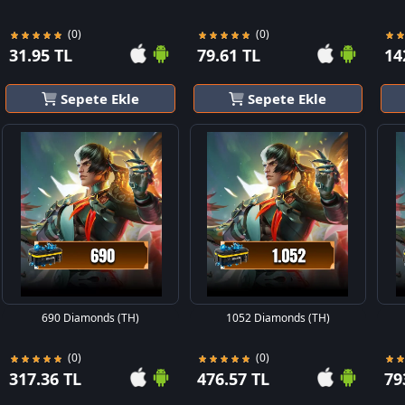
(0)
(0)
31.95 TL
79.61 TL
14
Sepete Ekle
Sepete Ekle
690 Diamonds (TH)
1052 Diamonds (TH)
(0)
(0)
317.36 TL
476.57 TL
79