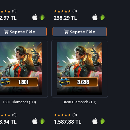
(0)
(0)
2.97 TL
238.29 TL
Sepete Ekle
Sepete Ekle
1801 Diamonds (TH)
3698 Diamonds (TH)
(0)
(0)
3.94 TL
1,587.88 TL