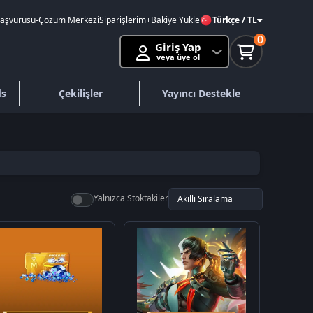
Başvurusu
-
Çözüm Merkezi
Siparişlerim
+Bakiye Yükle
Türkçe / TL
0
Giriş Yap
veya üye ol
ds
Çekilişler
Yayıncı Destekle
Yalnızca Stoktakiler