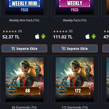
Weekly Mini Pack (TH)
Weekly Pack (TH)
(0)
(0)
52.37 TL
111.02 TL
47
Sepete Ekle
Sepete Ekle
68 Diamonds (TH)
172 Diamonds (TH)